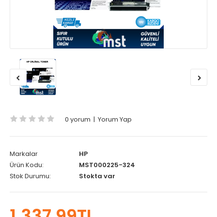
0 yorum
|
Yorum Yap
Markalar
HP
Ürün Kodu:
MST000225-324
Stok Durumu:
Stokta var
1.337,99TL