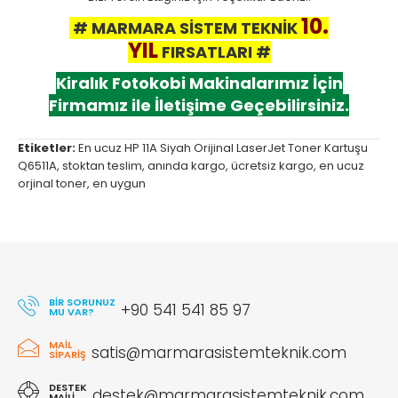
10.
# MARMARA SİSTEM TEKNİK
YIL
FIRSATLARI #
Kiralık Fotokobi Makinalarımız İçin
Firmamız ile İletişime Geçebilirsiniz.
Etiketler:
En ucuz HP 11A Siyah Orijinal LaserJet Toner Kartuşu
Q6511A
,
stoktan teslim
,
anında kargo
,
ücretsiz kargo
,
en ucuz
orjinal toner
,
en uygun
BIR SORUNUZ
+90 541 541 85 97
MU VAR?
MAIL
satis@marmarasistemteknik.com
SIPARIŞ
DESTEK
destek@marmarasistemteknik.com
MAILI