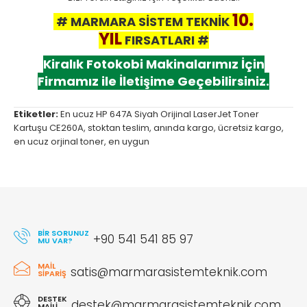
10.
# MARMARA SİSTEM TEKNİK
YIL
FIRSATLARI #
Kiralık Fotokobi Makinalarımız İçin
Firmamız ile İletişime Geçebilirsiniz.
Etiketler:
En ucuz HP 647A Siyah Orijinal LaserJet Toner
Kartuşu CE260A
,
stoktan teslim
,
anında kargo
,
ücretsiz kargo
,
en ucuz orjinal toner
,
en uygun
BIR SORUNUZ
+90 541 541 85 97
MU VAR?
MAIL
satis@marmarasistemteknik.com
SIPARIŞ
DESTEK
destek@marmarasistemteknik.com
MAILI