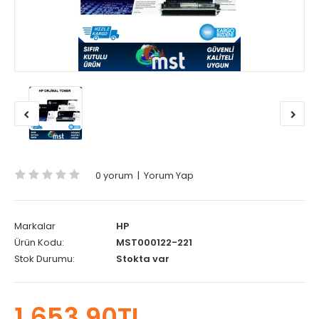
0 yorum
|
Yorum Yap
Markalar
HP
Ürün Kodu:
MST000122-221
Stok Durumu:
Stokta var
1.653,90TL